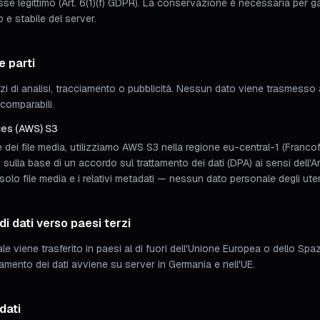
esse legittimo (Art. 6(1)(f) GDPR). La conservazione è necessaria per ga
e stabile del server.
e parti
zi di analisi, tracciamento o pubblicità. Nessun dato viene trasmesso
comparabili.
es (AWS) S3
dei file media, utilizziamo AWS S3 nella regione eu-central-1 (Francofo
 sulla base di un accordo sul trattamento dei dati (DPA) ai sensi dell'A
lo file media e i relativi metadati — nessun dato personale degli uten
di dati verso paesi terzi
e viene trasferito in paesi al di fuori dell'Unione Europea o dello S
ttamento dei dati avviene su server in Germania e nell'UE.
dati