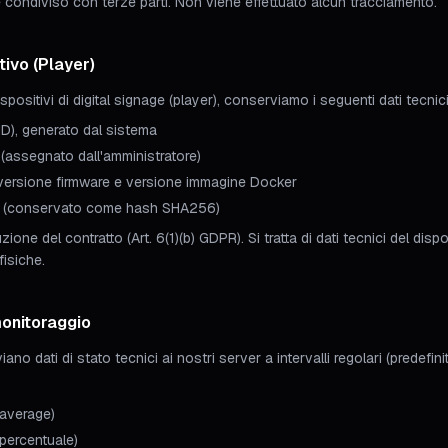
condiviso con terze parti. Non viene effettuato alcun tracciamento.
itivo (Player)
spositivi di digital signage (player), conserviamo i seguenti dati tecnici
ID), generato dal sistema
(assegnato dall'amministratore)
 versione firmware e versione immagine Docker
o (conservato come hash SHA256)
ione del contratto (Art. 6(1)(b) GDPR). Si tratta di dati tecnici del dispo
fisiche.
monitoraggio
viano dati di stato tecnici ai nostri server a intervalli regolari (predefin
 average)
(percentuale)