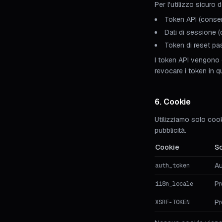
Per l'utilizzo sicuro d
Token API (conser
Dati di sessione (
Token di reset p
I token API vengono c
revocare i token in 
6. Cookie
Utilizziamo solo coo
pubblicità.
Cookie
S
Au
auth_token
Pr
i18n_locale
Pr
XSRF-TOKEN