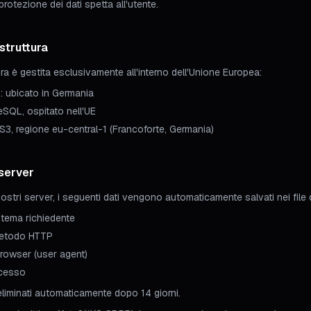
protezione dei dati spetta all'utente.
astruttura
ura è gestita esclusivamente all'interno dell'Unione Europea:
: ubicato in Germania
SQL, ospitato nell'UE
S3, regione eu-central-1 (Francoforte, Germania)
 server
stri server, i seguenti dati vengono automaticamente salvati nei file d
istema richiedente
metodo HTTP
 browser (user agent)
ccesso
 eliminati automaticamente dopo 14 giorni.