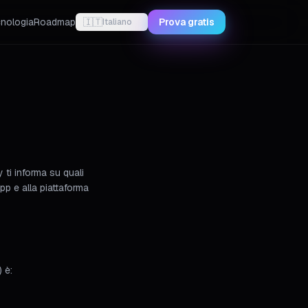
nologia
Roadmap
🇮🇹
Prova gratis
Italiano
 ti informa su quali
p e alla piattaforma
 è: