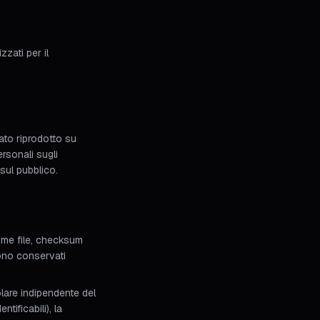
zati per il
ato riprodotto su
rsonali sugli
sul pubblico.
nome file, checksum
gono conservati
tolare indipendente del
tificabili), la