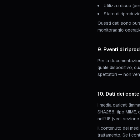
Utilizzo disco (pe
Stato di riproduzi
Questi dati sono pura
monitoraggio operativo
9. Eventi di ripro
Per la documentazione
quale dispositivo, q
spettatori — non veng
10. Dati dei conte
I media caricati (imm
SHA256, tipo MIME, di
nell'UE (vedi sezione
Il contenuto dei media
trattamento. Se i cont