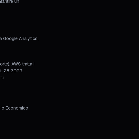
rantire un
 a Google Analytics,
rte). AWS tratta i
rt. 28 GDPR.
ti.
pazio Economico