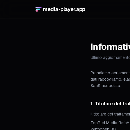
media-player.app
Informati
Ultimo aggiornamento
Prendiamo seriamente 
dati raccogliamo, el
SaaS associata.
1. Titolare del tr
Il titolare del tratt
TopRed Media GmbH
Witthöpen 30