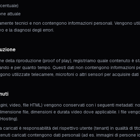
rcentuale)
one attuale
mente tecnici e non contengono informazioni personali. Vengono utiliz
 e la diagnosi degli errori.
duzione
 della riproduzione (proof of play), registriamo quale contenuto è st
uando e per quanto tempo. Questi dati non contengono informazioni pe
ono utilizzate telecamere, microfoni o altri sensori per acquisire dati 
nuti
agini, video, file HTML) vengono conservati con i seguenti metadati: 
mensione file, dimensioni e durata video dove applicabile. I file ven
 Hosting).
 caricati è responsabilità del rispettivo utente (tenant) in qualità di ti
enuti caricati contengono dati personali (ad es. immagini di persone iden