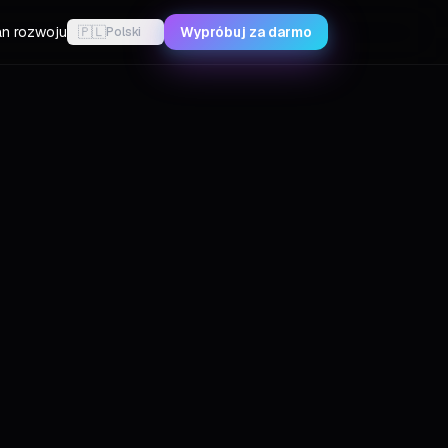
an rozwoju
🇵🇱
Wypróbuj za darmo
Polski